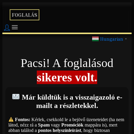
FOGLALÁS
Hungarian
▼
Pacsi! A foglalásod
sikeres volt.
Már küldtük is a visszaigazoló e-
mailt a részletekkel.
Fontos:
Kérlek, csekkold le a bejövő üzeneteidet (ha nem
látod, nézz rá a
Spam
vagy
Promóciók
mappára is), mert
abban találod a
pontos helyszínleírást
, hogy biztosan