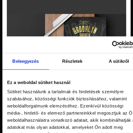
Beleegyezés
Részletek
A sütikről
SZERETED A
Ez a weboldal sütiket használ
Sütiket használunk a tartalmak és hirdetések személyre
KEDVEZMÉNYEKET?
szabásához, közösségi funkciók biztosításához, valamint
weboldalforgalmunk elemzéséhez. Ezenkívül közösségi
Kérd hűség kártyánkat, és minden alkalommal a matricát rá.
média-, hirdető- és elemező partnereinkkel megosztjuk az Ö
MINDEN 5. MATRICA UTÁN
weboldalhasználatra vonatkozó adatait, akik kombinálhatják
20% KEDVEZMÉNYRE JOGOSÍT.
adatokat más olyan adatokkal, amelyeket Ön adott meg